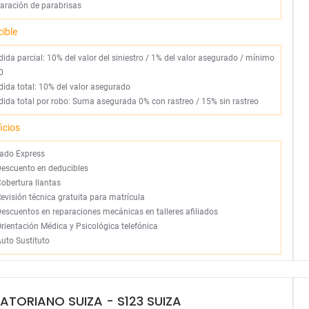
aración de parabrisas
ible
rdida parcial: 10% del valor del siniestro / 1% del valor asegurado / mínimo
0
rdida total: 10% del valor asegurado
rdida total por robo: Suma asegurada 0% con rastreo / 15% sin rastreo
icios
vado Express
Descuento en deducibles
obertura llantas
evisión técnica gratuita para matrícula
escuentos en reparaciones mecánicas en talleres afiliados
rientación Médica y Psicológica telefónica
uto Sustituto
ATORIANO SUIZA
- S123 SUIZA