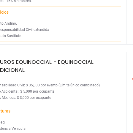
eo - 15% sin rastreo.
icios
cto Andino.
esponsabilidad Civil extendida
uto Sustituto
UROS EQUINOCCIAL
- EQUINOCCIAL
DICIONAL
sabilidad Civil: $ 35,000 por evento (Límite único combinado)
 Accidental: $ 5,000 por ocupante
 Médicos: $ 3,000 por ocupante
rturas
bag
stencia Vehicular