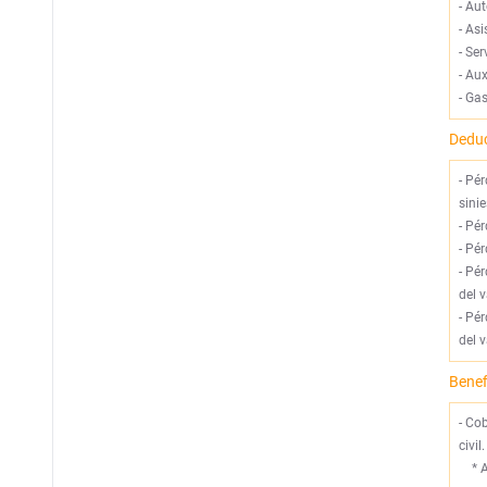
-
Aut
-
Asi
-
Ser
-
Aux
-
Gas
Deduc
- Pé
sini
- Pé
- Pé
- Pé
del 
- Pé
del 
Benef
- Co
civi
*
A