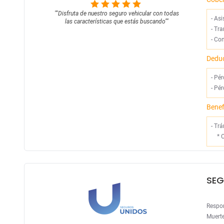
""
Disfruta de nuestro seguro vehicular con todas
-
Asi
las características que estás buscando
""
-
Tra
-
Con
Deduc
- Pé
- Pé
Benef
- Tr
*
SEG
Respon
Muerte