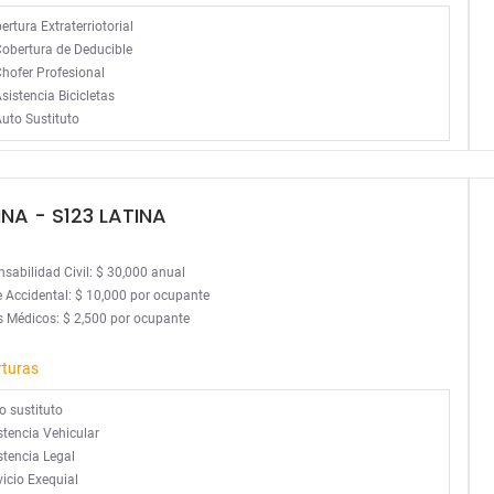
ertura Extraterriotorial
Cobertura de Deducible
hofer Profesional
sistencia Bicicletas
uto Sustituto
INA
- S123 LATINA
sabilidad Civil: $ 30,000 anual
 Accidental: $ 10,000 por ocupante
 Médicos: $ 2,500 por ocupante
rturas
o sustituto
stencia Vehicular
stencia Legal
vicio Exequial