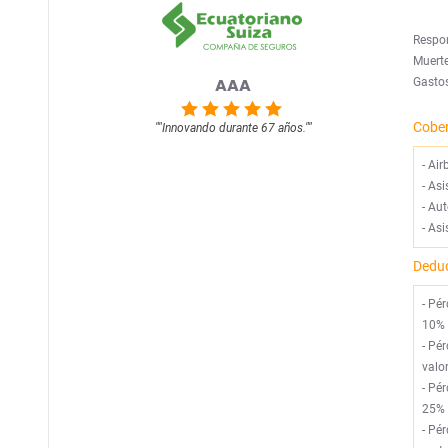
Respon
Muerte
AAA
Gastos
Cobe
""
Innovando durante 67 años.
""
-
Air
-
Asi
-
Aut
-
Asi
Deduc
- Pé
10% 
- Pé
valo
- Pé
25% 
- Pé