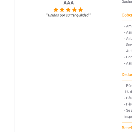
AAA
Gastos
Cobe
""
Unidos por su tranquilidad.
""
-
Amp
-
Asi
-
Air
-
Ser
-
Aut
-
Con
-
Asi
Deduc
- Pé
1% d
- Pé
- Pé
- Se 
insp
Benef