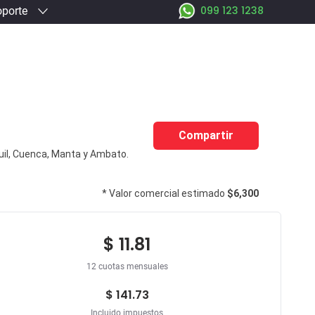
099 123 1238
porte
Compartir
uil, Cuenca, Manta y Ambato.
* Valor comercial estimado
$6,300
$ 11.81
12 cuotas mensuales
$ 141.73
Incluido impuestos