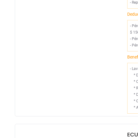
-
Rep
Deduc
- Pé
$ 15
- Pé
- Pé
Benef
- La
*
*
C
*
R
*
D
*
O
*
A
ECU