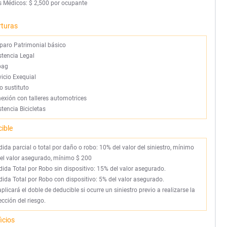
 Médicos: $ 2,500 por ocupante
rturas
aro Patrimonial básico
stencia Legal
bag
vicio Exequial
o sustituto
exión con talleres automotrices
stencia Bicicletas
ible
rdida parcial o total por daño o robo: 10% del valor del siniestro, mínimo
el valor asegurado, mínimo $ 200
rdida Total por Robo sin dispositivo: 15% del valor asegurado.
rdida Total por Robo con dispositivo: 5% del valor asegurado.
aplicará el doble de deducible si ocurre un siniestro previo a realizarse la
ección del riesgo.
icios