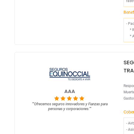
rastr
Benef
- Pa
*
R
*
A
SEG
TRA
Respon
AAA
Muerte
Gastos
""
Ofrecemos seguros innovadores y Fianzas para
personas y corporaciones.
""
Cobe
-
Air
-
Asi