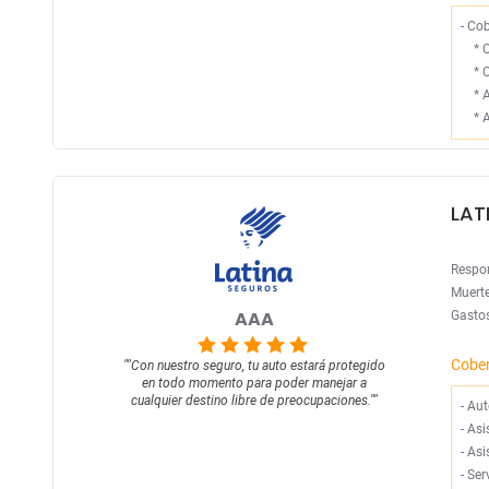
- Cob
*
*
C
*
A
*
A
LAT
Respon
Muerte
AAA
Gastos
Cobe
""
Con nuestro seguro, tu auto estará protegido
en todo momento para poder manejar a
cualquier destino libre de preocupaciones.
""
-
Aut
-
Asi
-
Asi
-
Ser