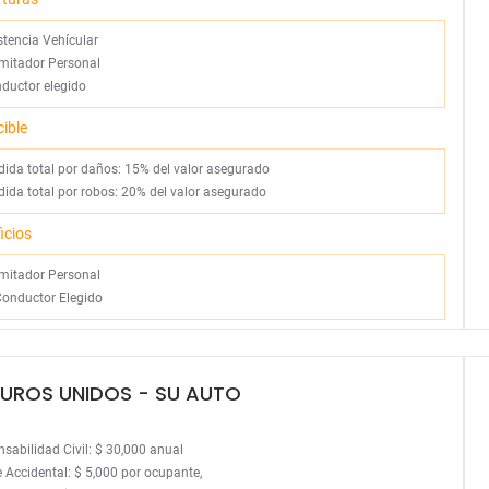
stencia Vehícular
mitador Personal
ductor elegido
ible
rdida total por daños: 15% del valor asegurado
rdida total por robos: 20% del valor asegurado
icios
ámitador Personal
Conductor Elegido
UROS UNIDOS
- SU AUTO
sabilidad Civil: $ 30,000 anual
 Accidental: $ 5,000 por ocupante,