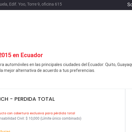
a, Edif. Yoo, Torre 9, oficina 615
So
015 en Ecuador
ra automóviles en las principales ciudades del Ecuador: Quito, Guayaq
a mejor alternativa de acuerdo a tus preferencias.
ICH
- PERDIDA TOTAL
ucto con cobertura exclusiva para pérdida total
sabilidad Civil: $ 10,000 (Límite único combinado)
rturas