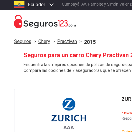
Ecuador
Cumbayá, Av. Pampite y Simón Valenzuel
Seguros
>
Chery
>
Practivan
>
2015
Seguros para un carro
Chery
Practivan
2
Encuéntra las mejores opciones de pólizas de seguros pa
Compara las opciones de 7 aseguradoras que te ofrecen l
ZUR
* Prod
Respon
AAA
Cobe